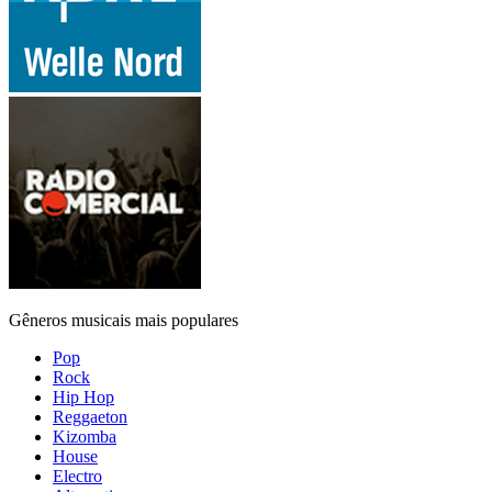
Gêneros musicais mais populares
Pop
Rock
Hip Hop
Reggaeton
Kizomba
House
Electro