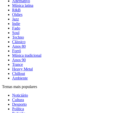
Alternativo
Música latina
R&B
Oldies
Jazz
Indie
Fado
Soul
Techno
Clássico
Anos 80
Forró
Música tradicional
Anos 90
Trance
Heavy Metal
Chillout
Ambiente
Temas mais populares
Noticiário
Cultura
Desporto
Política