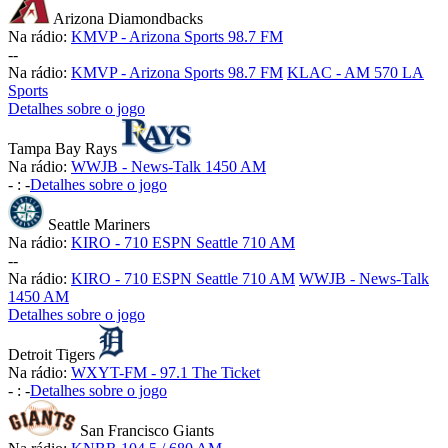
Arizona Diamondbacks
Na rádio:
KMVP - Arizona Sports 98.7 FM
-
-
Na rádio:
KMVP - Arizona Sports 98.7 FM
KLAC - AM 570 LA
Sports
Detalhes sobre o jogo
Tampa Bay Rays
Na rádio:
WWJB - News-Talk 1450 AM
-
:
-
Detalhes sobre o jogo
Seattle Mariners
Na rádio:
KIRO - 710 ESPN Seattle 710 AM
-
-
Na rádio:
KIRO - 710 ESPN Seattle 710 AM
WWJB - News-Talk
1450 AM
Detalhes sobre o jogo
Detroit Tigers
Na rádio:
WXYT-FM - 97.1 The Ticket
-
:
-
Detalhes sobre o jogo
San Francisco Giants