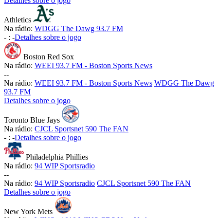
Detalhes sobre o jogo
Athletics
Na rádio:
WDGG The Dawg 93.7 FM
-
:
-
Detalhes sobre o jogo
Boston Red Sox
Na rádio:
WEEI 93.7 FM - Boston Sports News
-
-
Na rádio:
WEEI 93.7 FM - Boston Sports News
WDGG The Dawg
93.7 FM
Detalhes sobre o jogo
Toronto Blue Jays
Na rádio:
CJCL Sportsnet 590 The FAN
-
:
-
Detalhes sobre o jogo
Philadelphia Phillies
Na rádio:
94 WIP Sportsradio
-
-
Na rádio:
94 WIP Sportsradio
CJCL Sportsnet 590 The FAN
Detalhes sobre o jogo
New York Mets