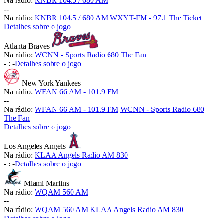
Na rádio:
KNBR 104.5 / 680 AM
-
-
Na rádio:
KNBR 104.5 / 680 AM
WXYT-FM - 97.1 The Ticket
Detalhes sobre o jogo
Atlanta Braves
Na rádio:
WCNN - Sports Radio 680 The Fan
-
:
-
Detalhes sobre o jogo
New York Yankees
Na rádio:
WFAN 66 AM - 101.9 FM
-
-
Na rádio:
WFAN 66 AM - 101.9 FM
WCNN - Sports Radio 680
The Fan
Detalhes sobre o jogo
Los Angeles Angels
Na rádio:
KLAA Angels Radio AM 830
-
:
-
Detalhes sobre o jogo
Miami Marlins
Na rádio:
WQAM 560 AM
-
-
Na rádio:
WQAM 560 AM
KLAA Angels Radio AM 830