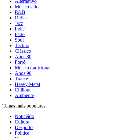
Alternativo
Música latina
R&B
Oldies
Jazz
Indie
Fado
Soul
Techno
Clássico
Anos 80
Forró
Música tradicional
Anos 90
Trance
Heavy Metal
Chillout
Ambiente
Temas mais populares
Noticiário
Cultura
Desporto
Política