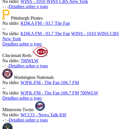
Na rádio:
WINS - 1010 WINS CBS New York
-
:
-
Detalhes sobre o jogo
Pittsburgh Pirates
Na rádio:
KDKA FM - 93.7 The Fan
-
-
Na rádio:
KDKA FM - 93.7 The Fan
WINS - 1010 WINS CBS
New York
Detalhes sobre o jogo
Cincinnati Reds
Na rádio:
700WLW
-
:
-
Detalhes sobre o jogo
Washington Nationals
Na rádio:
WJFK-FM - The Fan 106.7 FM
-
-
Na rádio:
WJFK-FM - The Fan 106.7 FM
700WLW
Detalhes sobre o jogo
Minnesota Twins
Na rádio:
WCCO - News Talk 830
-
:
-
Detalhes sobre o jogo