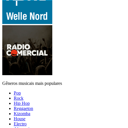
Gêneros musicais mais populares
Pop
Rock
Hip Hop
Reggaeton
Kizomba
House
Electro