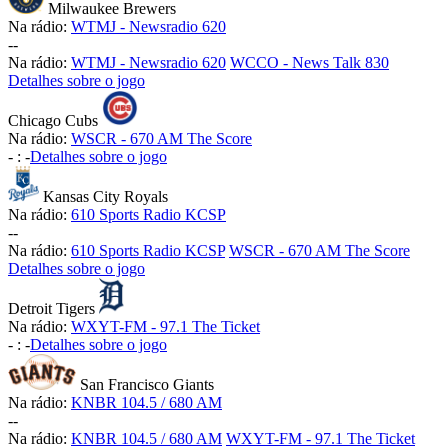
Milwaukee Brewers
Na rádio:
WTMJ - Newsradio 620
-
-
Na rádio:
WTMJ - Newsradio 620
WCCO - News Talk 830
Detalhes sobre o jogo
Chicago Cubs
Na rádio:
WSCR - 670 AM The Score
-
:
-
Detalhes sobre o jogo
Kansas City Royals
Na rádio:
610 Sports Radio KCSP
-
-
Na rádio:
610 Sports Radio KCSP
WSCR - 670 AM The Score
Detalhes sobre o jogo
Detroit Tigers
Na rádio:
WXYT-FM - 97.1 The Ticket
-
:
-
Detalhes sobre o jogo
San Francisco Giants
Na rádio:
KNBR 104.5 / 680 AM
-
-
Na rádio:
KNBR 104.5 / 680 AM
WXYT-FM - 97.1 The Ticket