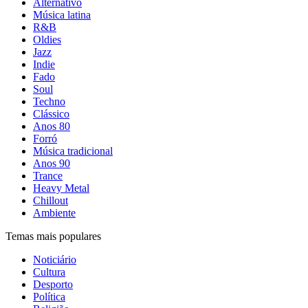
Alternativo
Música latina
R&B
Oldies
Jazz
Indie
Fado
Soul
Techno
Clássico
Anos 80
Forró
Música tradicional
Anos 90
Trance
Heavy Metal
Chillout
Ambiente
Temas mais populares
Noticiário
Cultura
Desporto
Política