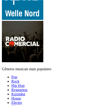
Gêneros musicais mais populares
Pop
Rock
Hip Hop
Reggaeton
Kizomba
House
Electro