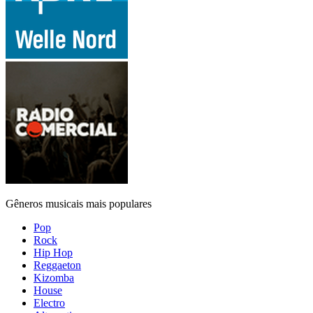
Gêneros musicais mais populares
Pop
Rock
Hip Hop
Reggaeton
Kizomba
House
Electro