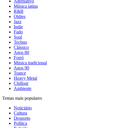
Alternativo
Música latina
R&B
Oldies
Jazz
Indie
Fado
Soul
Techno
Clássico
Anos 80
Forró
Música tradicional
Anos 90
Trance
Heavy Metal
Chillout
Ambiente
Temas mais populares
Noticiário
Cultura
Desporto
Política