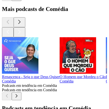
Mais podcasts de Comédia
Renascença - Seja o que Deus Quiser
O Homem que Mordeu o Cão
R
Comédia
Comédia
C
Podcasts em tendência em Comédia
Podcasts em tendência em Comédia
Podcasts em tendência em Comédia