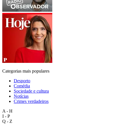
Categorias mais populares
Desporto
Comédia
Sociedade e cultura
Notícias
Crimes verdadeiros
A - H
I - P
Q - Z