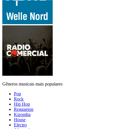
Gêneros musicais mais populares
Pop
Rock
Hip Hop
Reggaeton
Kizomba
House
Electro