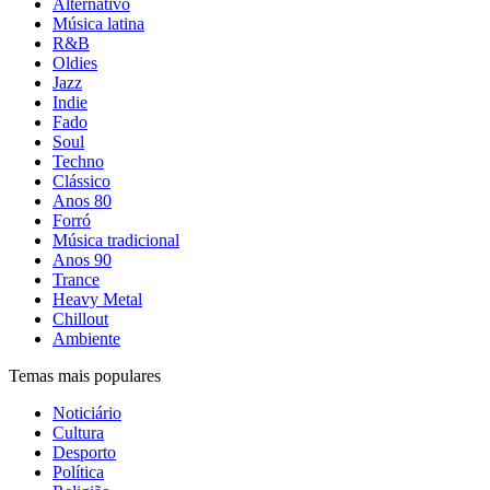
Alternativo
Música latina
R&B
Oldies
Jazz
Indie
Fado
Soul
Techno
Clássico
Anos 80
Forró
Música tradicional
Anos 90
Trance
Heavy Metal
Chillout
Ambiente
Temas mais populares
Noticiário
Cultura
Desporto
Política