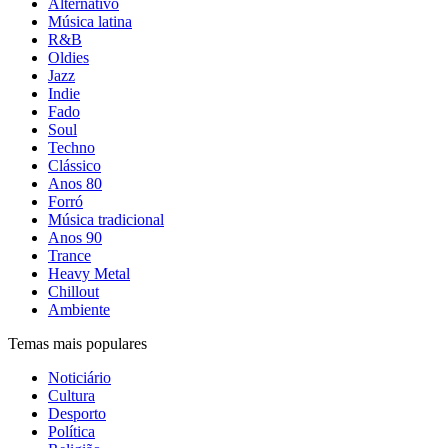
Alternativo
Música latina
R&B
Oldies
Jazz
Indie
Fado
Soul
Techno
Clássico
Anos 80
Forró
Música tradicional
Anos 90
Trance
Heavy Metal
Chillout
Ambiente
Temas mais populares
Noticiário
Cultura
Desporto
Política