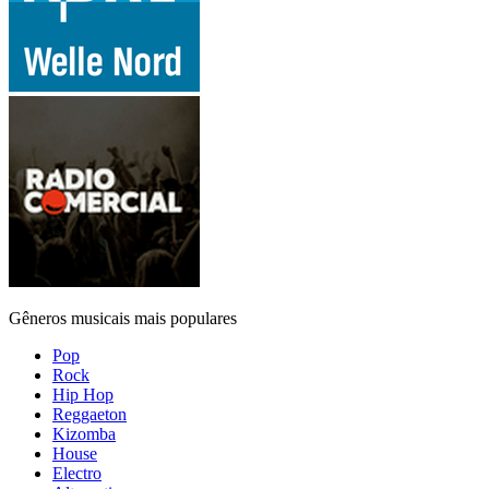
Gêneros musicais mais populares
Pop
Rock
Hip Hop
Reggaeton
Kizomba
House
Electro