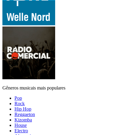
Gêneros musicais mais populares
Pop
Rock
Hip Hop
Reggaeton
Kizomba
House
Electro