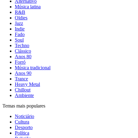
Alternativo
Música latina
R&B
Oldies
Jazz
Indie
Fado
Soul
Techno
Clássico
Anos 80
Forró
Música tradicional
Anos 90
Trance
Heavy Metal
Chillout
Ambiente
Temas mais populares
Noticiário
Cultura
Desporto
Política