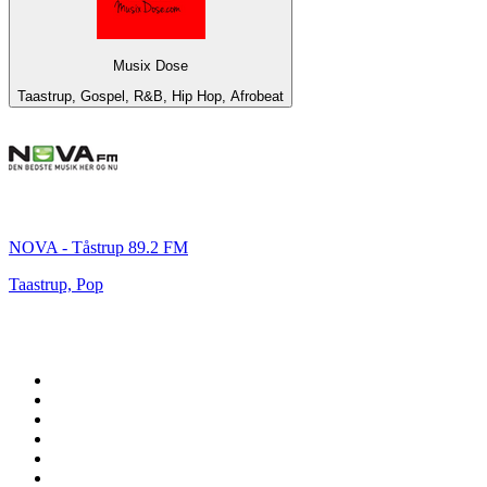
Musix Dose
Taastrup, Gospel, R&B, Hip Hop, Afrobeat
NOVA - Tåstrup 89.2 FM
Taastrup, Pop
Top 100 em
radio.pt
1
.
RFM
2
.
SOFT POP
3
.
Radio Noroc
4
.
1.FM - Chillout Lounge
5
.
Maretimo Lounge Radio
6
.
Perfect Chillout