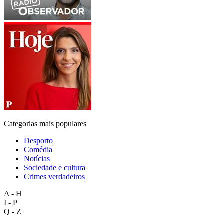
Categorias mais populares
Desporto
Comédia
Notícias
Sociedade e cultura
Crimes verdadeiros
A - H
I - P
Q - Z