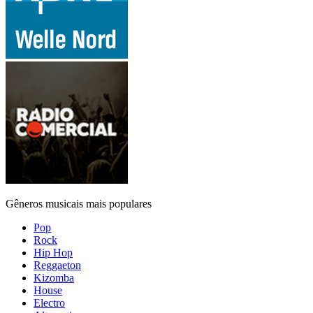
Gêneros musicais mais populares
Pop
Rock
Hip Hop
Reggaeton
Kizomba
House
Electro