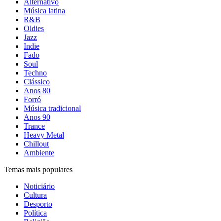
Alternativo
Música latina
R&B
Oldies
Jazz
Indie
Fado
Soul
Techno
Clássico
Anos 80
Forró
Música tradicional
Anos 90
Trance
Heavy Metal
Chillout
Ambiente
Temas mais populares
Noticiário
Cultura
Desporto
Política