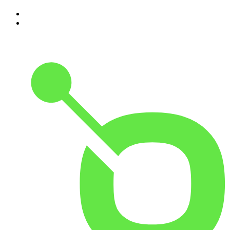
Dizer
9
.
A História do Dia
10
.
Contra-Corrente