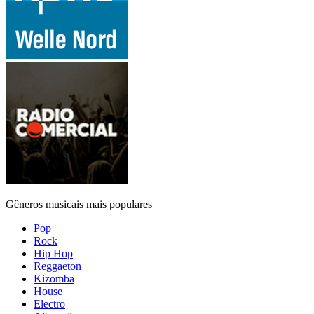
Gêneros musicais mais populares
Pop
Rock
Hip Hop
Reggaeton
Kizomba
House
Electro