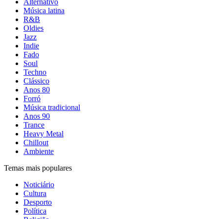
Alternativo
Música latina
R&B
Oldies
Jazz
Indie
Fado
Soul
Techno
Clássico
Anos 80
Forró
Música tradicional
Anos 90
Trance
Heavy Metal
Chillout
Ambiente
Temas mais populares
Noticiário
Cultura
Desporto
Política