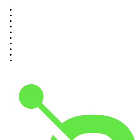
1
.
Renascença - Extremamente Desagradável
2
.
O Homem que Mordeu o Cão
3
.
Assim Vamos Ter de Falar de Outra Maneira
4
.
Expresso da Manhã
5
.
na saúde e na doença
6
.
Contas-Poupança
7
.
isso não se diz
8
.
Eixo do Mal
9
.
A História do Dia
10
.
Hoje