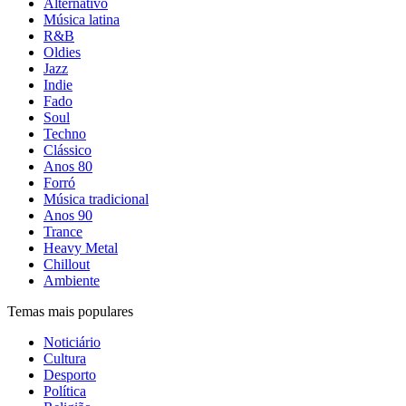
Alternativo
Música latina
R&B
Oldies
Jazz
Indie
Fado
Soul
Techno
Clássico
Anos 80
Forró
Música tradicional
Anos 90
Trance
Heavy Metal
Chillout
Ambiente
Temas mais populares
Noticiário
Cultura
Desporto
Política