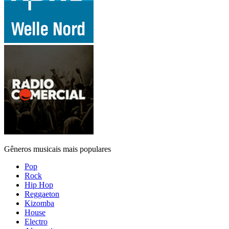
Gêneros musicais mais populares
Pop
Rock
Hip Hop
Reggaeton
Kizomba
House
Electro