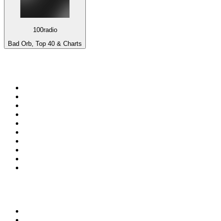
100radio
Bad Orb, Top 40 & Charts
Top 100 em
radio.pt
1
.
RFM
2
.
SOFT POP
3
.
1.FM - Chillout Lounge
4
.
Radio Noroc
5
.
Maretimo Lounge Radio
6
.
Perfect Chillout
7
.
MEGA HITS
8
.
NDR 2
9
.
NDR 1 Welle Nord - Region Norderstedt
10
.
Rádio Comercial Emissão FM
Top 100 podcasts em
Portugal
1
.
Renascença - Extremamente Desagradável
2
.
O Homem que Mordeu o Cão