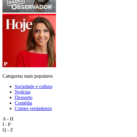
Categorias mais populares
Sociedade e cultura
Notícias
Desporto
Comédia
Crimes verdadeiros
A - H
I - P
Q - Z