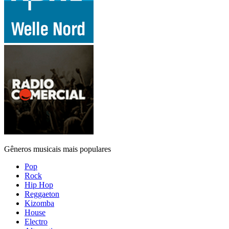
Gêneros musicais mais populares
Pop
Rock
Hip Hop
Reggaeton
Kizomba
House
Electro