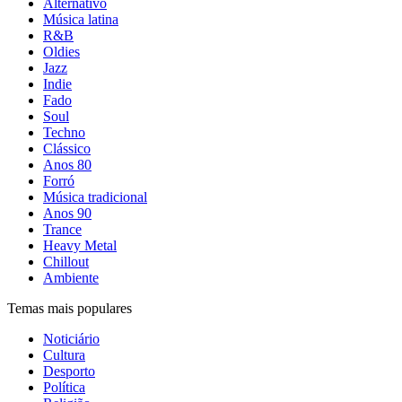
Alternativo
Música latina
R&B
Oldies
Jazz
Indie
Fado
Soul
Techno
Clássico
Anos 80
Forró
Música tradicional
Anos 90
Trance
Heavy Metal
Chillout
Ambiente
Temas mais populares
Noticiário
Cultura
Desporto
Política