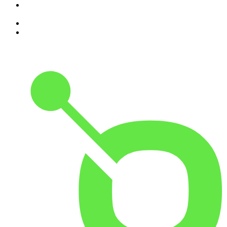
8
.
Programa Cujo Nome Estamos Legalmente Impedidos de
Dizer
9
.
A História do Dia
10
.
Contra-Corrente