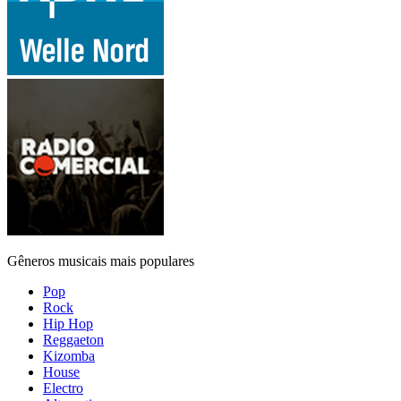
Gêneros musicais mais populares
Pop
Rock
Hip Hop
Reggaeton
Kizomba
House
Electro