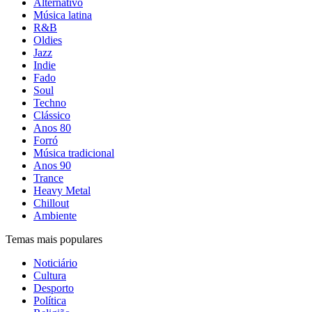
Alternativo
Música latina
R&B
Oldies
Jazz
Indie
Fado
Soul
Techno
Clássico
Anos 80
Forró
Música tradicional
Anos 90
Trance
Heavy Metal
Chillout
Ambiente
Temas mais populares
Noticiário
Cultura
Desporto
Política