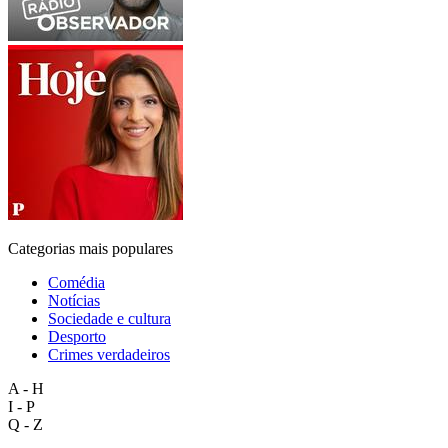
Categorias mais populares
Comédia
Notícias
Sociedade e cultura
Desporto
Crimes verdadeiros
A - H
I - P
Q - Z