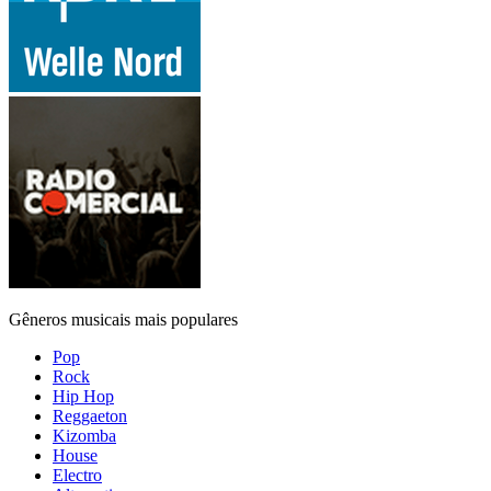
Gêneros musicais mais populares
Pop
Rock
Hip Hop
Reggaeton
Kizomba
House
Electro