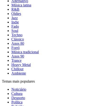
Alternativo
Música latina
R&B
Oldies
Jazz
Indie
Fado
Soul
Techno
Clássico
Anos 80
Forró
Música tradicional
Anos 90
Trance
Heavy Metal
Chillout
Ambiente
Temas mais populares
Noticiário
Cultura
Desporto
Política