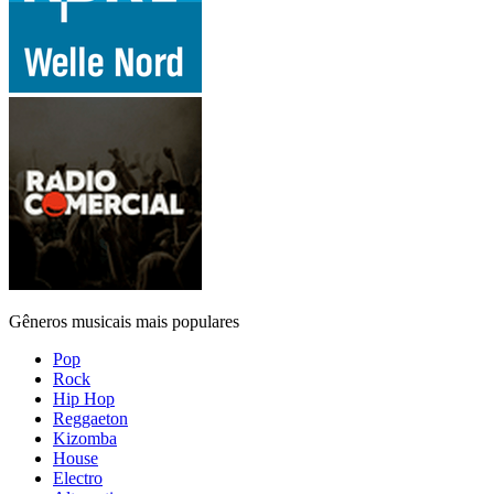
Gêneros musicais mais populares
Pop
Rock
Hip Hop
Reggaeton
Kizomba
House
Electro