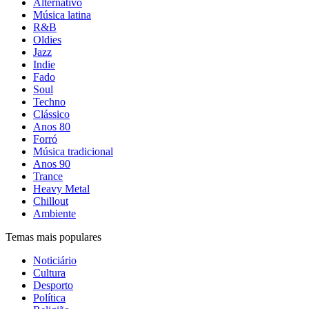
Alternativo
Música latina
R&B
Oldies
Jazz
Indie
Fado
Soul
Techno
Clássico
Anos 80
Forró
Música tradicional
Anos 90
Trance
Heavy Metal
Chillout
Ambiente
Temas mais populares
Noticiário
Cultura
Desporto
Política