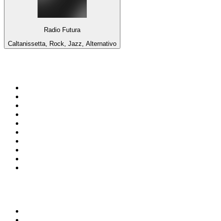
Radio Futura
Caltanissetta, Rock, Jazz, Alternativo
Top 100 em
radio.pt
1
.
RFM
2
.
SOFT POP
3
.
Radio Noroc
4
.
1.FM - Chillout Lounge
5
.
Maretimo Lounge Radio
6
.
Perfect Chillout
7
.
MEGA HITS
8
.
NDR 2
9
.
NDR 1 Welle Nord - Region Norderstedt
10
.
Rádio Comercial Emissão FM
Top 100 podcasts em
Portugal
1
.
Renascença - Extremamente Desagradável
2
.
O Homem que Mordeu o Cão