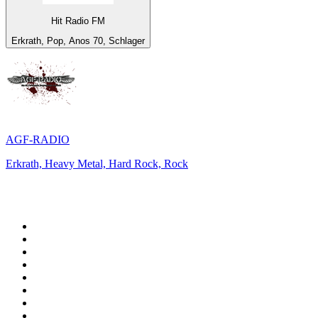
Hit Radio FM
Erkrath, Pop, Anos 70, Schlager
AGF-RADIO
Erkrath, Heavy Metal, Hard Rock, Rock
Top 100 em
radio.pt
1
.
RFM
2
.
SOFT POP
3
.
1.FM - Chillout Lounge
4
.
Maretimo Lounge Radio
5
.
Radio Noroc
6
.
Perfect Chillout
7
.
MEGA HITS
8
.
NDR 1 Welle Nord - Region Norderstedt