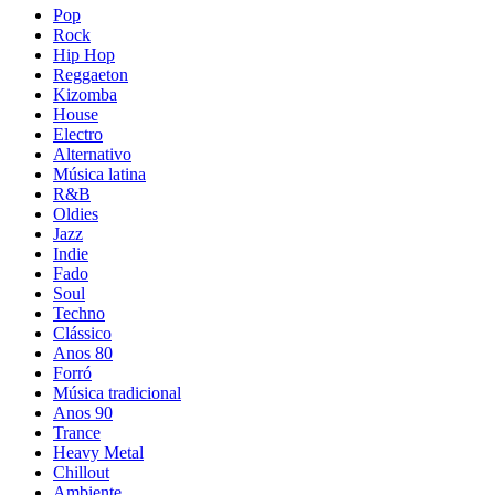
Pop
Rock
Hip Hop
Reggaeton
Kizomba
House
Electro
Alternativo
Música latina
R&B
Oldies
Jazz
Indie
Fado
Soul
Techno
Clássico
Anos 80
Forró
Música tradicional
Anos 90
Trance
Heavy Metal
Chillout
Ambiente