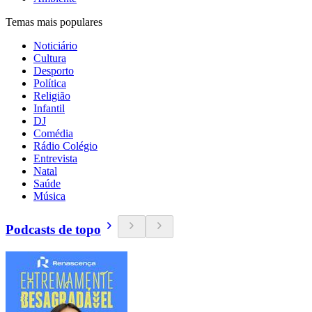
Temas mais populares
Noticiário
Cultura
Desporto
Política
Religião
Infantil
DJ
Comédia
Rádio Colégio
Entrevista
Natal
Saúde
Música
Podcasts de topo