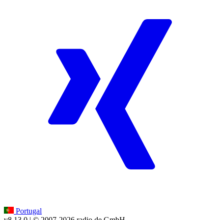
Portugal
v8.13.0
| © 2007-
2026
radio.de GmbH