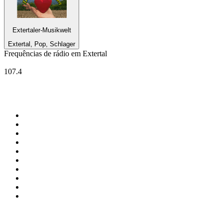
Extertaler-Musikwelt
Extertal, Pop, Schlager
Frequências de rádio em Extertal
Radio Lippewelle Hamm
107.4
Top 100 em
radio.pt
1
.
RFM
2
.
SOFT POP
3
.
1.FM - Chillout Lounge
4
.
Radio Noroc
5
.
Maretimo Lounge Radio
6
.
Perfect Chillout
7
.
MEGA HITS
8
.
NDR 2
9
.
NDR 1 Welle Nord - Region Norderstedt
10
.
Rádio Comercial Emissão FM
Top 100 podcasts em
Portugal