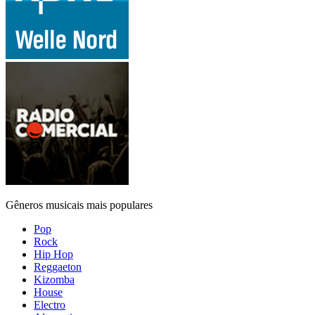
Gêneros musicais mais populares
Pop
Rock
Hip Hop
Reggaeton
Kizomba
House
Electro