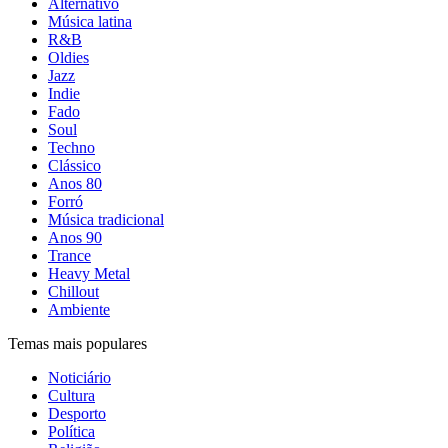
Alternativo
Música latina
R&B
Oldies
Jazz
Indie
Fado
Soul
Techno
Clássico
Anos 80
Forró
Música tradicional
Anos 90
Trance
Heavy Metal
Chillout
Ambiente
Temas mais populares
Noticiário
Cultura
Desporto
Política