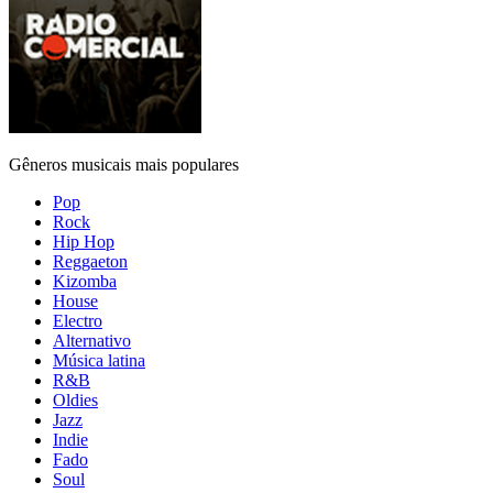
Gêneros musicais mais populares
Pop
Rock
Hip Hop
Reggaeton
Kizomba
House
Electro
Alternativo
Música latina
R&B
Oldies
Jazz
Indie
Fado
Soul