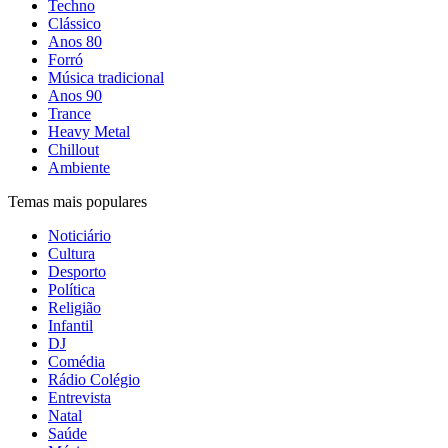
Techno
Clássico
Anos 80
Forró
Música tradicional
Anos 90
Trance
Heavy Metal
Chillout
Ambiente
Temas mais populares
Noticiário
Cultura
Desporto
Política
Religião
Infantil
DJ
Comédia
Rádio Colégio
Entrevista
Natal
Saúde