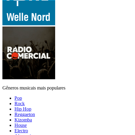
Gêneros musicais mais populares
Pop
Rock
Hip Hop
Reggaeton
Kizomba
House
Electro