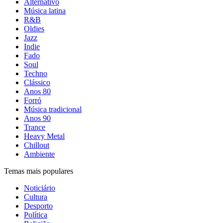
Alternativo
Música latina
R&B
Oldies
Jazz
Indie
Fado
Soul
Techno
Clássico
Anos 80
Forró
Música tradicional
Anos 90
Trance
Heavy Metal
Chillout
Ambiente
Temas mais populares
Noticiário
Cultura
Desporto
Política