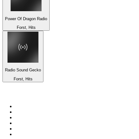
Power Of Dragon Radio
Forst, Hits
Radio Sound Gecko
Forst, Hits
Top 100 em
radio.pt
1
.
RFM
2
.
SOFT POP
3
.
Radio Noroc
4
.
1.FM - Chillout Lounge
5
.
Maretimo Lounge Radio
6
.
Perfect Chillout