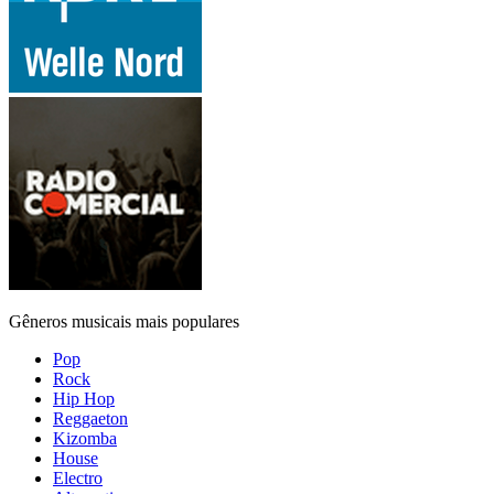
Gêneros musicais mais populares
Pop
Rock
Hip Hop
Reggaeton
Kizomba
House
Electro