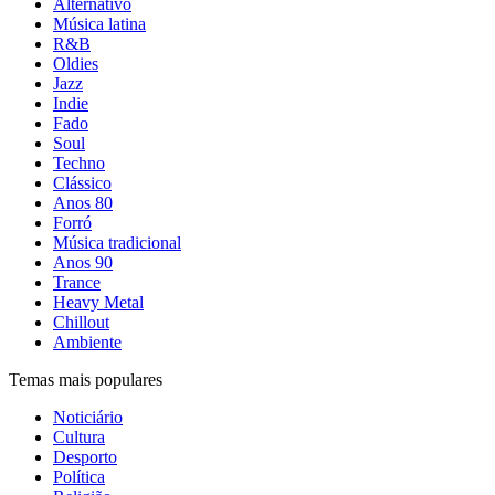
Alternativo
Música latina
R&B
Oldies
Jazz
Indie
Fado
Soul
Techno
Clássico
Anos 80
Forró
Música tradicional
Anos 90
Trance
Heavy Metal
Chillout
Ambiente
Temas mais populares
Noticiário
Cultura
Desporto
Política