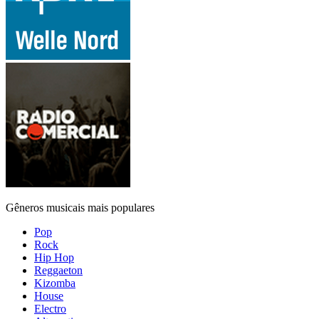
Gêneros musicais mais populares
Pop
Rock
Hip Hop
Reggaeton
Kizomba
House
Electro