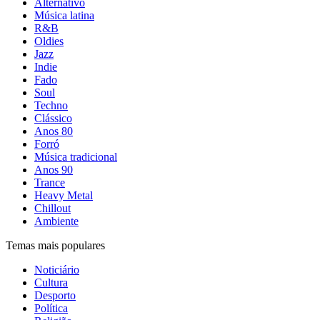
Alternativo
Música latina
R&B
Oldies
Jazz
Indie
Fado
Soul
Techno
Clássico
Anos 80
Forró
Música tradicional
Anos 90
Trance
Heavy Metal
Chillout
Ambiente
Temas mais populares
Noticiário
Cultura
Desporto
Política