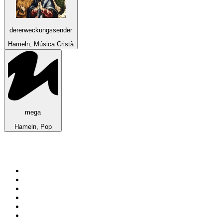
dererweckungssender
Hameln, Música Cristã
mega
Hameln, Pop
Top 100 em
radio.pt
1
.
RFM
2
.
SOFT POP
3
.
1.FM - Chillout Lounge
4
.
Maretimo Lounge Radio
5
.
Radio Noroc
6
.
Perfect Chillout