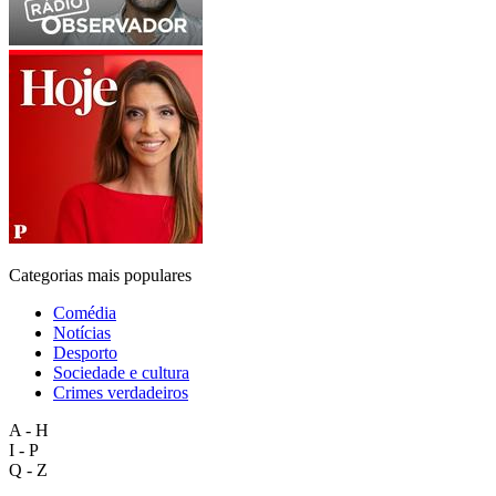
Categorias mais populares
Comédia
Notícias
Desporto
Sociedade e cultura
Crimes verdadeiros
A - H
I - P
Q - Z