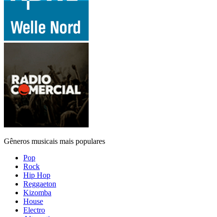
Gêneros musicais mais populares
Pop
Rock
Hip Hop
Reggaeton
Kizomba
House
Electro