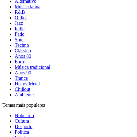
Alternativo
Música latina
R&B
Oldies
Jazz
Indie
Fado
Soul
Techno
Clássico
Anos 80
Forró
Música tradicional
Anos 90
Trance
Heavy Metal
Chillout
Ambiente
Temas mais populares
Noticiário
Cultura
Desporto
Política