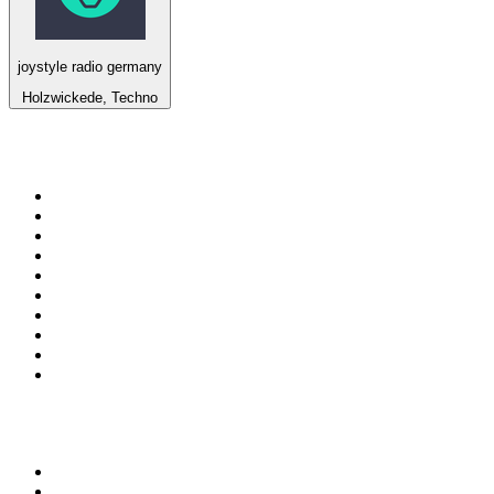
joystyle radio germany
Holzwickede, Techno
Top 100 em
radio.pt
1
.
RFM
2
.
SOFT POP
3
.
1.FM - Chillout Lounge
4
.
Radio Noroc
5
.
Maretimo Lounge Radio
6
.
Perfect Chillout
7
.
MEGA HITS
8
.
NDR 2
9
.
NDR 1 Welle Nord - Region Norderstedt
10
.
Rádio Comercial Emissão FM
Top 100 podcasts em
Portugal
1
.
Renascença - Extremamente Desagradável
2
.
O Homem que Mordeu o Cão