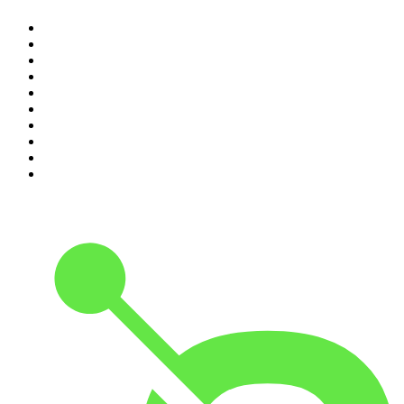
1
.
Renascença - Extremamente Desagradável
2
.
O Homem que Mordeu o Cão
3
.
Assim Vamos Ter de Falar de Outra Maneira
4
.
Expresso da Manhã
5
.
na saúde e na doença
6
.
Contas-Poupança
7
.
isso não se diz
8
.
Eixo do Mal
9
.
A História do Dia
10
.
Hoje