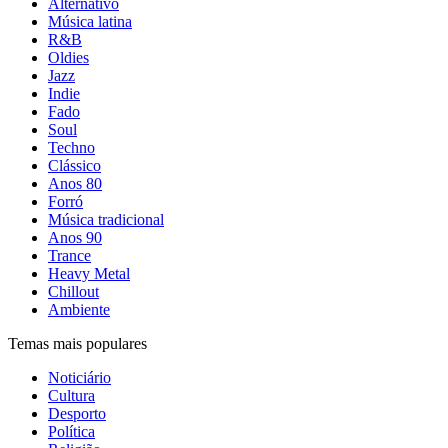
Alternativo
Música latina
R&B
Oldies
Jazz
Indie
Fado
Soul
Techno
Clássico
Anos 80
Forró
Música tradicional
Anos 90
Trance
Heavy Metal
Chillout
Ambiente
Temas mais populares
Noticiário
Cultura
Desporto
Política