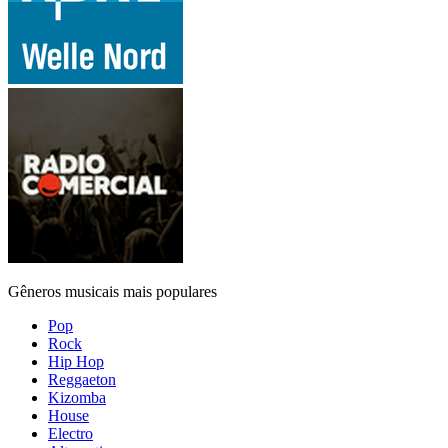
Gêneros musicais mais populares
Pop
Rock
Hip Hop
Reggaeton
Kizomba
House
Electro