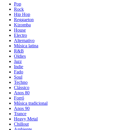
Pop
Rock
Hip Hop
Reggaeton
Kizomba
House
Electro
Alternativo
Música latina
R&B
Oldies
Jazz
Indie
Fado
Soul
Techno
Clássico
Anos 80
Forró
Música tradicional
Anos 90
Trance
Heavy Metal
Chillout
Ambiente