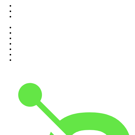
1
.
Renascença - Extremamente Desagradável
2
.
O Homem que Mordeu o Cão
3
.
Programa Cujo Nome Estamos Legalmente Impedidos de
Dizer
4
.
Assim Vamos Ter de Falar de Outra Maneira
5
.
na saúde e na doença
6
.
Mixórdia de Temáticas
7
.
Expresso da Manhã
8
.
Contas-Poupança
9
.
isso não se diz
10
.
Eixo do Mal