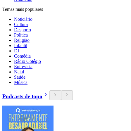
Temas mais populares
Noticiário
Cultura
Desporto
Política
Religião
Infantil
DJ
Comédia
Rádio Colégio
Entrevista
Natal
Saúde
Música
Podcasts de topo