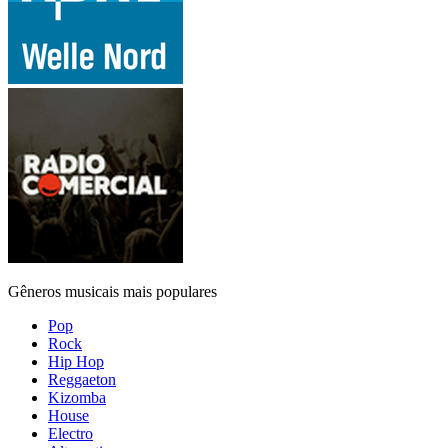
Gêneros musicais mais populares
Pop
Rock
Hip Hop
Reggaeton
Kizomba
House
Electro