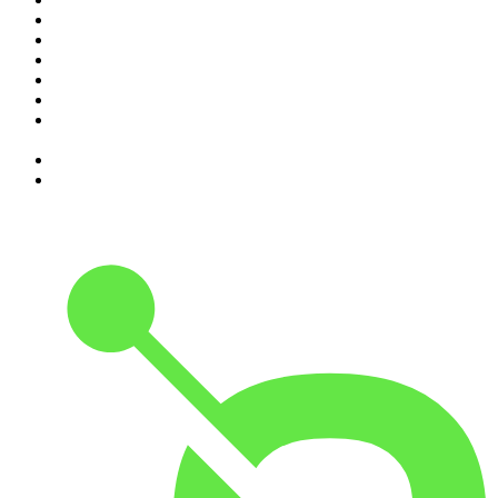
3
.
Assim Vamos Ter de Falar de Outra Maneira
4
.
na saúde e na doença
5
.
Expresso da Manhã
6
.
Contas-Poupança
7
.
isso não se diz
8
.
Programa Cujo Nome Estamos Legalmente Impedidos de
Dizer
9
.
A História do Dia
10
.
Contra-Corrente