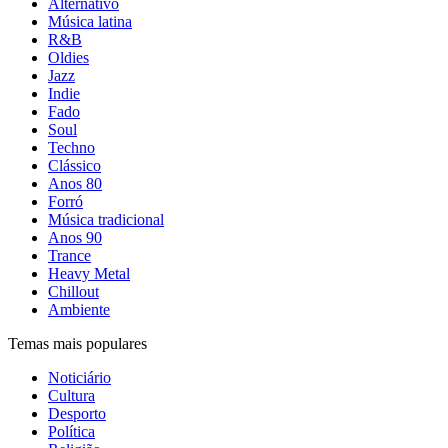
Alternativo
Música latina
R&B
Oldies
Jazz
Indie
Fado
Soul
Techno
Clássico
Anos 80
Forró
Música tradicional
Anos 90
Trance
Heavy Metal
Chillout
Ambiente
Temas mais populares
Noticiário
Cultura
Desporto
Política