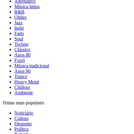
Alternativo
Música latina
R&B
Oldies
Jazz
Indie
Fado
Soul
Techno
Clássico
Anos 80
Forró
Música tradicional
Anos 90
Trance
Heavy Metal
Chillout
Ambiente
Temas mais populares
Noticiário
Cultura
Desporto
Política