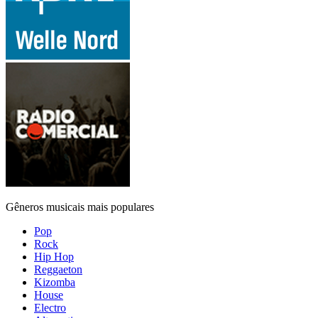
Gêneros musicais mais populares
Pop
Rock
Hip Hop
Reggaeton
Kizomba
House
Electro