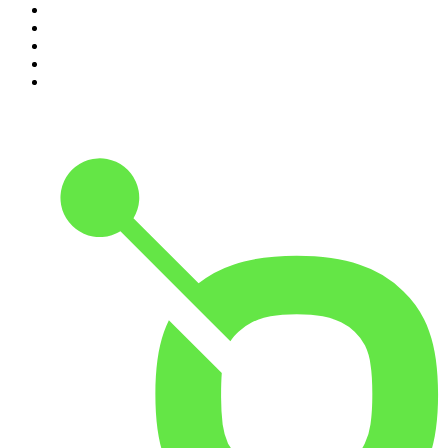
6
.
Mixórdia de Temáticas
7
.
Expresso da Manhã
8
.
Contas-Poupança
9
.
isso não se diz
10
.
Eixo do Mal