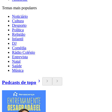
Temas mais populares
Noticiário
Cultura
Desporto
Política
Religião
Infantil
DJ
Comédia
Rádio Colégio
Entrevista
Natal
Saúde
Música
Podcasts de topo