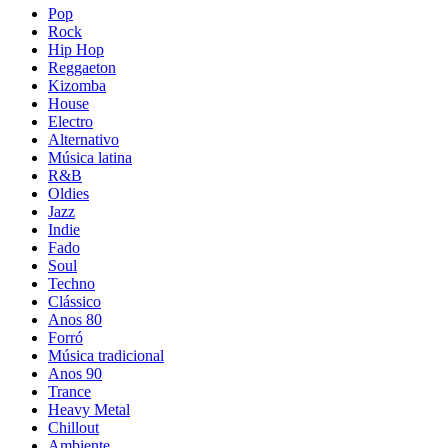
Pop
Rock
Hip Hop
Reggaeton
Kizomba
House
Electro
Alternativo
Música latina
R&B
Oldies
Jazz
Indie
Fado
Soul
Techno
Clássico
Anos 80
Forró
Música tradicional
Anos 90
Trance
Heavy Metal
Chillout
Ambiente