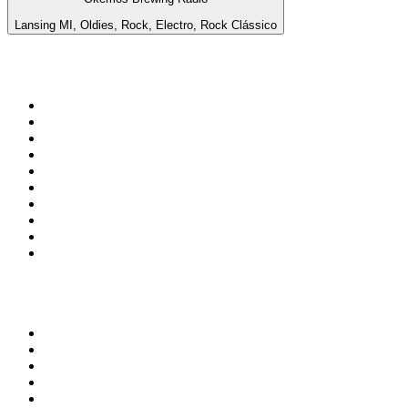
Lansing MI, Oldies, Rock, Electro, Rock Clássico
Top 100 em
radio.pt
1
.
RFM
2
.
SOFT POP
3
.
Radio Noroc
4
.
1.FM - Chillout Lounge
5
.
Maretimo Lounge Radio
6
.
Perfect Chillout
7
.
MEGA HITS
8
.
NDR 2
9
.
NDR 1 Welle Nord - Region Norderstedt
10
.
Rádio Comercial Emissão FM
Top 100 podcasts em
Portugal
1
.
Renascença - Extremamente Desagradável
2
.
O Homem que Mordeu o Cão
3
.
isso não se diz
4
.
na saúde e na doença
5
.
Contas-Poupança