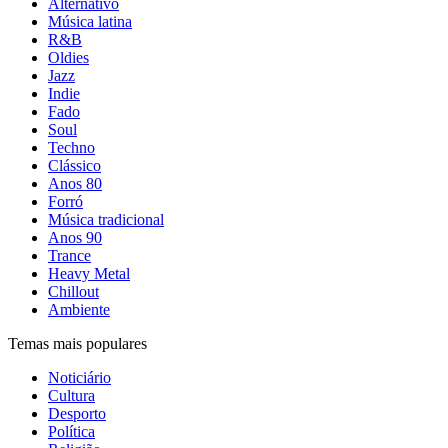
Alternativo
Música latina
R&B
Oldies
Jazz
Indie
Fado
Soul
Techno
Clássico
Anos 80
Forró
Música tradicional
Anos 90
Trance
Heavy Metal
Chillout
Ambiente
Temas mais populares
Noticiário
Cultura
Desporto
Política