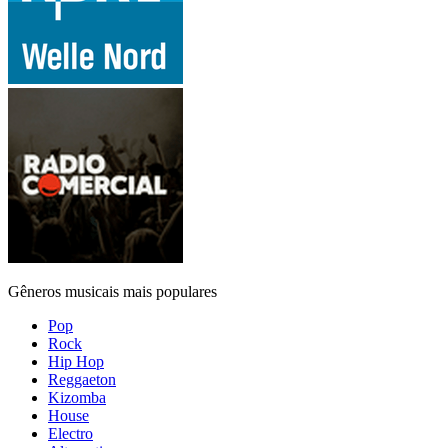
Gêneros musicais mais populares
Pop
Rock
Hip Hop
Reggaeton
Kizomba
House
Electro