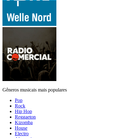
Gêneros musicais mais populares
Pop
Rock
Hip Hop
Reggaeton
Kizomba
House
Electro