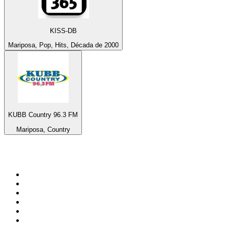
KISS-DB
Mariposa, Pop, Hits, Década de 2000
KUBB Country 96.3 FM
Mariposa, Country
Top 100 em
radio.pt
1
.
RFM
2
.
SOFT POP
3
.
Radio Noroc
4
.
1.FM - Chillout Lounge
5
.
Maretimo Lounge Radio
6
.
Perfect Chillout