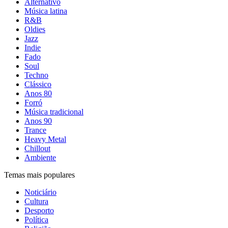
Alternativo
Música latina
R&B
Oldies
Jazz
Indie
Fado
Soul
Techno
Clássico
Anos 80
Forró
Música tradicional
Anos 90
Trance
Heavy Metal
Chillout
Ambiente
Temas mais populares
Noticiário
Cultura
Desporto
Política