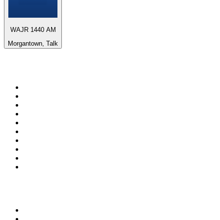
WAJR 1440 AM
Morgantown, Talk
Top 100 em
radio.pt
1
.
RFM
2
.
SOFT POP
3
.
Radio Noroc
4
.
1.FM - Chillout Lounge
5
.
Maretimo Lounge Radio
6
.
Perfect Chillout
7
.
MEGA HITS
8
.
NDR 2
9
.
NDR 1 Welle Nord - Region Norderstedt
10
.
Rádio Comercial Emissão FM
Top 100 podcasts em
Portugal
1
.
Renascença - Extremamente Desagradável
2
.
O Homem que Mordeu o Cão