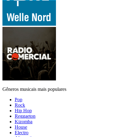
Gêneros musicais mais populares
Pop
Rock
Hip Hop
Reggaeton
Kizomba
House
Electro