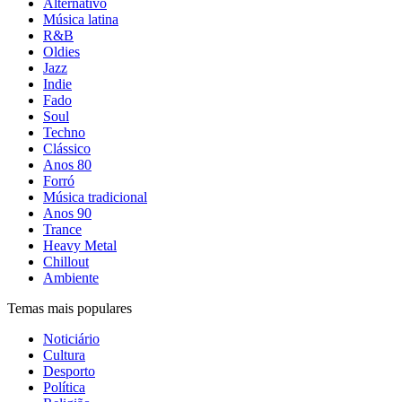
Alternativo
Música latina
R&B
Oldies
Jazz
Indie
Fado
Soul
Techno
Clássico
Anos 80
Forró
Música tradicional
Anos 90
Trance
Heavy Metal
Chillout
Ambiente
Temas mais populares
Noticiário
Cultura
Desporto
Política