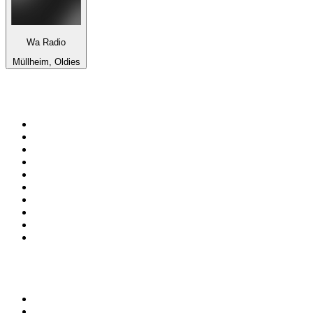
Wa Radio
Müllheim, Oldies
Top 100 em
radio.pt
1
.
RFM
2
.
SOFT POP
3
.
1.FM - Chillout Lounge
4
.
Maretimo Lounge Radio
5
.
Radio Noroc
6
.
Perfect Chillout
7
.
MEGA HITS
8
.
NDR 1 Welle Nord - Region Norderstedt
9
.
NDR 2
10
.
Rádio Comercial Emissão FM
Top 100 podcasts em
Portugal
1
.
Renascença - Extremamente Desagradável
2
.
O Homem que Mordeu o Cão