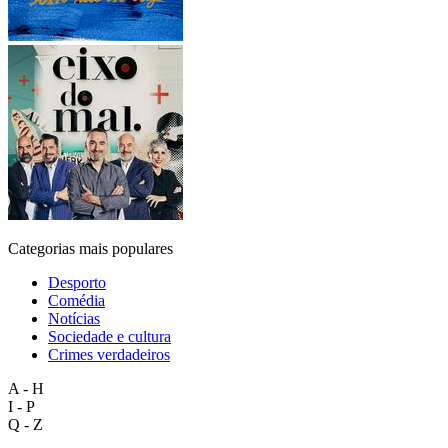
Categorias mais populares
Desporto
Comédia
Notícias
Sociedade e cultura
Crimes verdadeiros
A - H
I - P
Q - Z