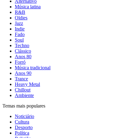
Alternativo
Música latina
R&B
Oldies
Jazz
Indie
Fado
Soul
Techno
Clássico
Anos 80
Forró
Música tradicional
Anos 90
Trance
Heavy Metal
Chillout
Ambiente
Temas mais populares
Noticiário
Cultura
Desporto
Política