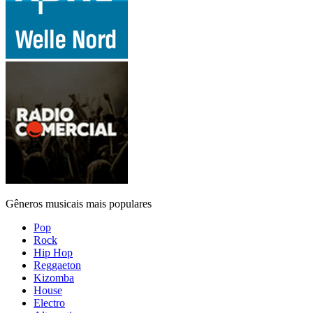
Gêneros musicais mais populares
Pop
Rock
Hip Hop
Reggaeton
Kizomba
House
Electro