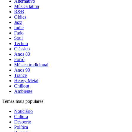
Alternativo
Música latina
R&B
Oldies
Jazz
Indie
Fado
Soul
Techno
Clássico
Anos 80
Forró
Música tradicional
Anos 90
Trance
Heavy Metal
Chillout
Ambiente
Temas mais populares
Noticiário
Cultura
Desporto
Política