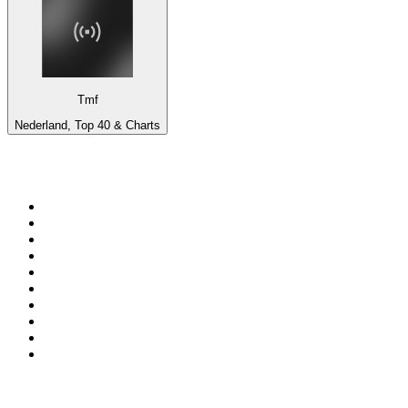
Tmf
Nederland, Top 40 & Charts
Top 100 em
radio.pt
1
.
RFM
2
.
SOFT POP
3
.
Radio Noroc
4
.
1.FM - Chillout Lounge
5
.
Maretimo Lounge Radio
6
.
Perfect Chillout
7
.
MEGA HITS
8
.
NDR 2
9
.
NDR 1 Welle Nord - Region Norderstedt
10
.
Rádio Comercial Emissão FM
Top 100 podcasts em
Portugal