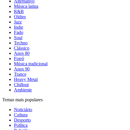
Alternativo
Música latina
R&B
Oldies
Jazz
Indie
Fado
Soul
Techno
Clássico
Anos 80
Forró
Música tradicional
Anos 90
Trance
Heavy Metal
Chillout
Ambiente
Temas mais populares
Noticiário
Cultura
Desporto
Política