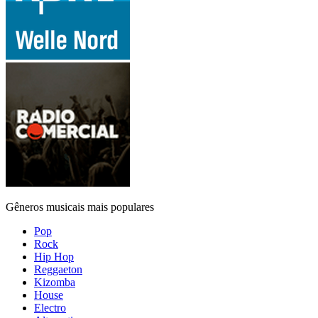
Gêneros musicais mais populares
Pop
Rock
Hip Hop
Reggaeton
Kizomba
House
Electro