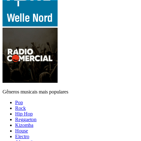
Gêneros musicais mais populares
Pop
Rock
Hip Hop
Reggaeton
Kizomba
House
Electro