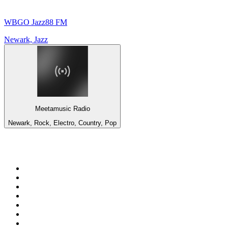
WBGO Jazz88 FM
Newark, Jazz
Meetamusic Radio
Newark, Rock, Electro, Country, Pop
Top 100 em
radio.pt
1
.
RFM
2
.
SOFT POP
3
.
1.FM - Chillout Lounge
4
.
Radio Noroc
5
.
Maretimo Lounge Radio
6
.
Perfect Chillout
7
.
MEGA HITS