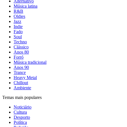
Alternativo
Música latina
R&B
Oldies
Jazz
Indie
Fado
Soul
Techno
Clássico
Anos 80
Forró
Música tradicional
Anos 90
Trance
Heavy Metal
Chillout
Ambiente
Temas mais populares
Noticiário
Cultura
Desporto
Política