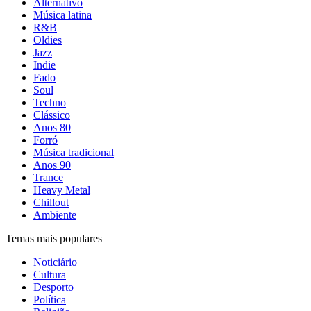
Alternativo
Música latina
R&B
Oldies
Jazz
Indie
Fado
Soul
Techno
Clássico
Anos 80
Forró
Música tradicional
Anos 90
Trance
Heavy Metal
Chillout
Ambiente
Temas mais populares
Noticiário
Cultura
Desporto
Política