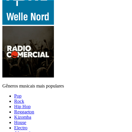
Gêneros musicais mais populares
Pop
Rock
Hip Hop
Reggaeton
Kizomba
House
Electro