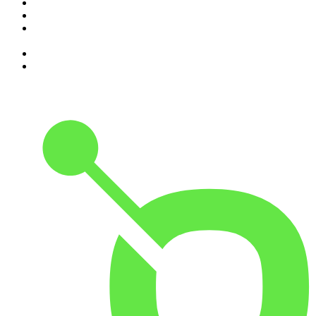
6
.
Contas-Poupança
7
.
isso não se diz
8
.
Programa Cujo Nome Estamos Legalmente Impedidos de
Dizer
9
.
A História do Dia
10
.
Contra-Corrente