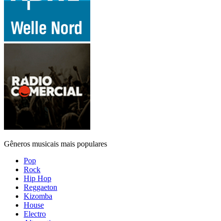
Gêneros musicais mais populares
Pop
Rock
Hip Hop
Reggaeton
Kizomba
House
Electro