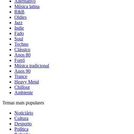
Alternativo
Música latina
R&B
Oldies
Jazz
Indie
Fado
Soul
Techno
Clássico
Anos 80
Forró
Música tradicional
Anos 90
Trance
Heavy Metal
Chillout
Ambiente
Temas mais populares
Noticiário
Cultura
Desporto
Política