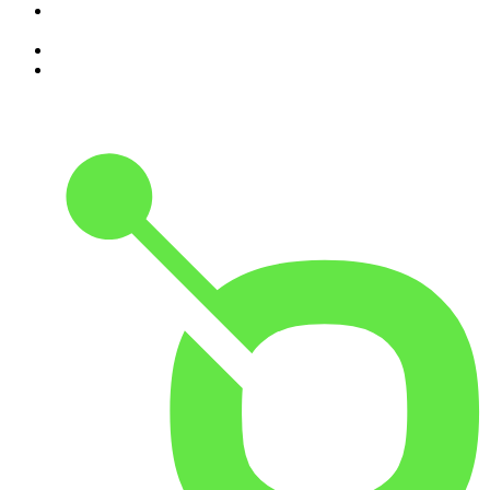
8
.
Programa Cujo Nome Estamos Legalmente Impedidos de
Dizer
9
.
A História do Dia
10
.
Contra-Corrente