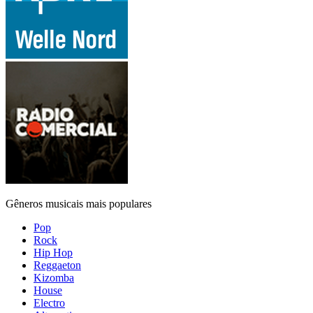
Gêneros musicais mais populares
Pop
Rock
Hip Hop
Reggaeton
Kizomba
House
Electro