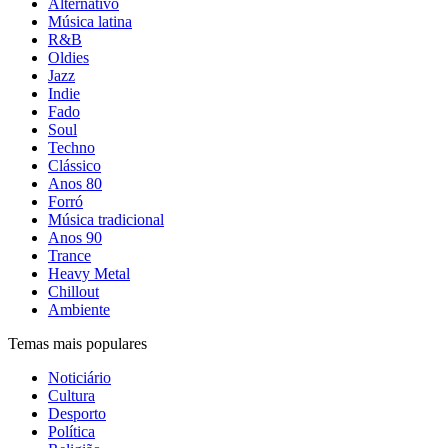
Alternativo
Música latina
R&B
Oldies
Jazz
Indie
Fado
Soul
Techno
Clássico
Anos 80
Forró
Música tradicional
Anos 90
Trance
Heavy Metal
Chillout
Ambiente
Temas mais populares
Noticiário
Cultura
Desporto
Política