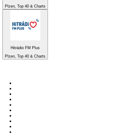
Plzen, Top 40 & Charts
Hitrádio FM Plus
Plzen, Top 40 & Charts
Top 100 em
radio.pt
1
.
RFM
2
.
SOFT POP
3
.
Radio Noroc
4
.
1.FM - Chillout Lounge
5
.
Maretimo Lounge Radio
6
.
Perfect Chillout
7
.
MEGA HITS
8
.
NDR 2
9
.
NDR 1 Welle Nord - Region Norderstedt
10
.
Rádio Comercial Emissão FM