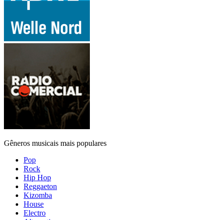
Gêneros musicais mais populares
Pop
Rock
Hip Hop
Reggaeton
Kizomba
House
Electro