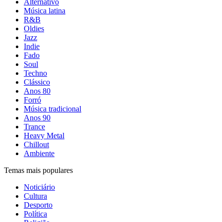
Alternativo
Música latina
R&B
Oldies
Jazz
Indie
Fado
Soul
Techno
Clássico
Anos 80
Forró
Música tradicional
Anos 90
Trance
Heavy Metal
Chillout
Ambiente
Temas mais populares
Noticiário
Cultura
Desporto
Política