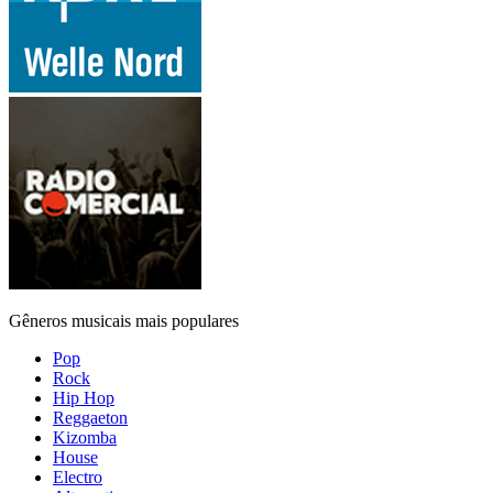
Gêneros musicais mais populares
Pop
Rock
Hip Hop
Reggaeton
Kizomba
House
Electro