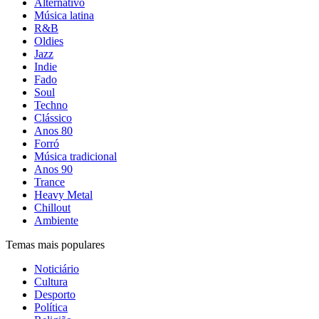
Alternativo
Música latina
R&B
Oldies
Jazz
Indie
Fado
Soul
Techno
Clássico
Anos 80
Forró
Música tradicional
Anos 90
Trance
Heavy Metal
Chillout
Ambiente
Temas mais populares
Noticiário
Cultura
Desporto
Política