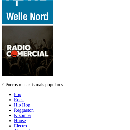
Gêneros musicais mais populares
Pop
Rock
Hip Hop
Reggaeton
Kizomba
House
Electro