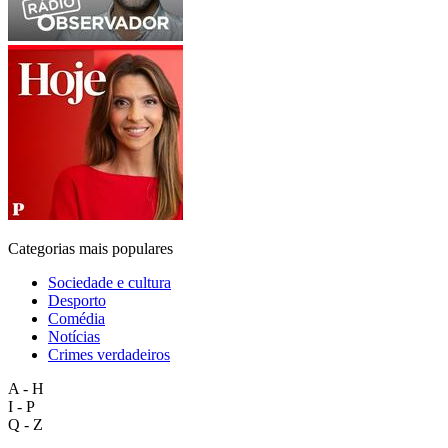
Categorias mais populares
Sociedade e cultura
Desporto
Comédia
Notícias
Crimes verdadeiros
A - H
I - P
Q - Z