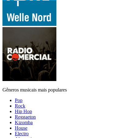
Gêneros musicais mais populares
Pop
Rock
Hip Hop
Reggaeton
Kizomba
House
Electro