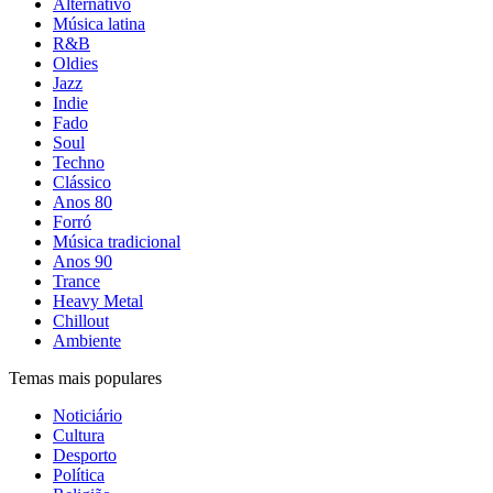
Alternativo
Música latina
R&B
Oldies
Jazz
Indie
Fado
Soul
Techno
Clássico
Anos 80
Forró
Música tradicional
Anos 90
Trance
Heavy Metal
Chillout
Ambiente
Temas mais populares
Noticiário
Cultura
Desporto
Política