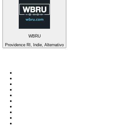
WBRU
Providence RI, Indie, Alternativo
Top 100 em
radio.pt
1
.
RFM
2
.
SOFT POP
3
.
1.FM - Chillout Lounge
4
.
Maretimo Lounge Radio
5
.
Radio Noroc
6
.
Perfect Chillout
7
.
MEGA HITS
8
.
NDR 2
9
.
NDR 1 Welle Nord - Region Norderstedt
10
.
Rádio Comercial Emissão FM
Top 100 podcasts em
Portugal