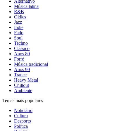
Alternativo
Música latina
R&B
Oldies
Jazz
Indie
Fado
Soul
Techno
Clássico
Anos 80
Forró
Música tradicional
Anos 90
Trance
Heavy Metal
Chillout
Ambiente
Temas mais populares
Noticiário
Cultura
Desporto
Política