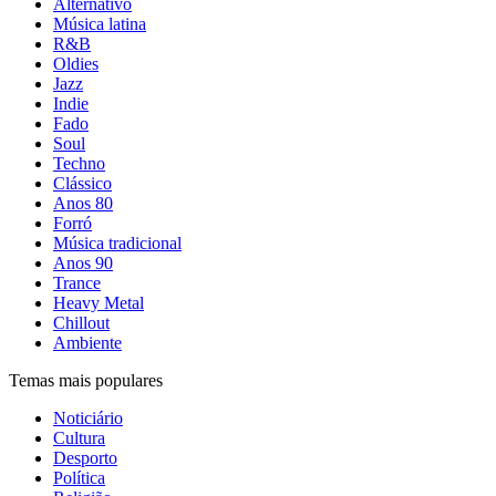
Alternativo
Música latina
R&B
Oldies
Jazz
Indie
Fado
Soul
Techno
Clássico
Anos 80
Forró
Música tradicional
Anos 90
Trance
Heavy Metal
Chillout
Ambiente
Temas mais populares
Noticiário
Cultura
Desporto
Política