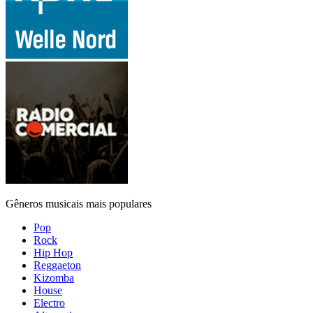
Gêneros musicais mais populares
Pop
Rock
Hip Hop
Reggaeton
Kizomba
House
Electro