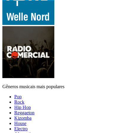
Gêneros musicais mais populares
Pop
Rock
Hip Hop
Reggaeton
Kizomba
House
Electro