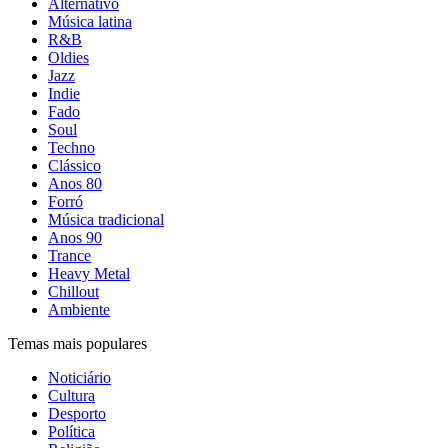
Alternativo
Música latina
R&B
Oldies
Jazz
Indie
Fado
Soul
Techno
Clássico
Anos 80
Forró
Música tradicional
Anos 90
Trance
Heavy Metal
Chillout
Ambiente
Temas mais populares
Noticiário
Cultura
Desporto
Política