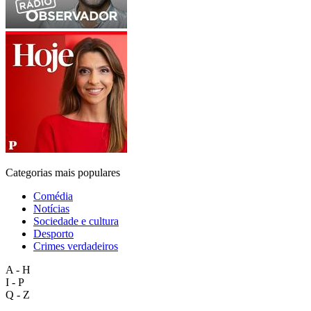
Categorias mais populares
Comédia
Notícias
Sociedade e cultura
Desporto
Crimes verdadeiros
A - H
I - P
Q - Z