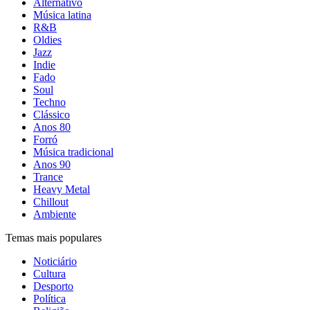
Alternativo
Música latina
R&B
Oldies
Jazz
Indie
Fado
Soul
Techno
Clássico
Anos 80
Forró
Música tradicional
Anos 90
Trance
Heavy Metal
Chillout
Ambiente
Temas mais populares
Noticiário
Cultura
Desporto
Política