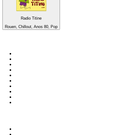
Radio Titine
Rouen, Chillout, Anos 80, Pop
Top 100 em
radio.pt
1
.
RFM
2
.
SOFT POP
3
.
Radio Noroc
4
.
1.FM - Chillout Lounge
5
.
Maretimo Lounge Radio
6
.
Perfect Chillout
7
.
MEGA HITS
8
.
NDR 2
9
.
NDR 1 Welle Nord - Region Norderstedt
10
.
Rádio Comercial Emissão FM
Top 100 podcasts em
Portugal
1
.
Renascença - Extremamente Desagradável
2
.
O Homem que Mordeu o Cão