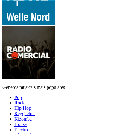
Gêneros musicais mais populares
Pop
Rock
Hip Hop
Reggaeton
Kizomba
House
Electro