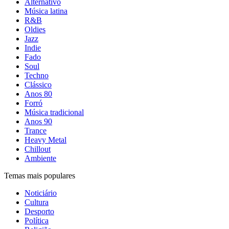
Alternativo
Música latina
R&B
Oldies
Jazz
Indie
Fado
Soul
Techno
Clássico
Anos 80
Forró
Música tradicional
Anos 90
Trance
Heavy Metal
Chillout
Ambiente
Temas mais populares
Noticiário
Cultura
Desporto
Política