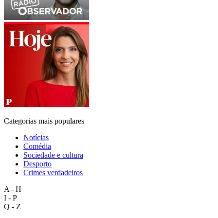
Categorias mais populares
Notícias
Comédia
Sociedade e cultura
Desporto
Crimes verdadeiros
A - H
I - P
Q - Z