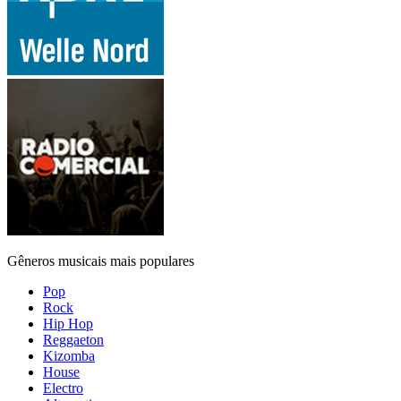
Gêneros musicais mais populares
Pop
Rock
Hip Hop
Reggaeton
Kizomba
House
Electro