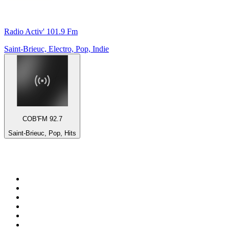
Radio Activ' 101.9 Fm
Saint-Brieuc, Electro, Pop, Indie
COB'FM 92.7
Saint-Brieuc, Pop, Hits
Top 100 em
radio.pt
1
.
RFM
2
.
SOFT POP
3
.
1.FM - Chillout Lounge
4
.
Radio Noroc
5
.
Maretimo Lounge Radio
6
.
Perfect Chillout