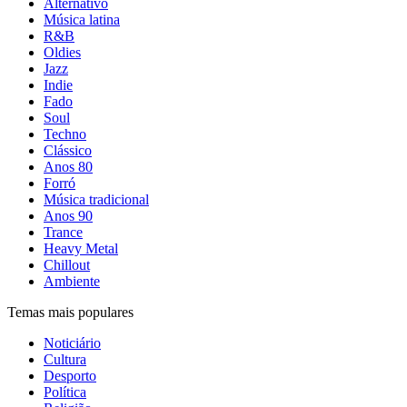
Alternativo
Música latina
R&B
Oldies
Jazz
Indie
Fado
Soul
Techno
Clássico
Anos 80
Forró
Música tradicional
Anos 90
Trance
Heavy Metal
Chillout
Ambiente
Temas mais populares
Noticiário
Cultura
Desporto
Política