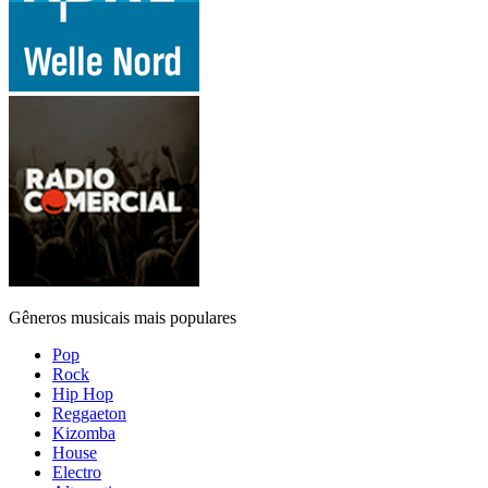
Gêneros musicais mais populares
Pop
Rock
Hip Hop
Reggaeton
Kizomba
House
Electro