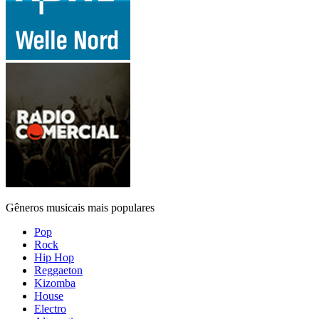
Gêneros musicais mais populares
Pop
Rock
Hip Hop
Reggaeton
Kizomba
House
Electro