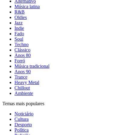
Alternativo
Música latina
R&B
Oldies
Jazz
Indie
Fado
Soul
Techno
Clássico
Anos 80
Forró
Música tradicional
Anos 90
Trance
Heavy Metal
Chillout
Ambiente
Temas mais populares
Noticiário
Cultura
Desporto
Política