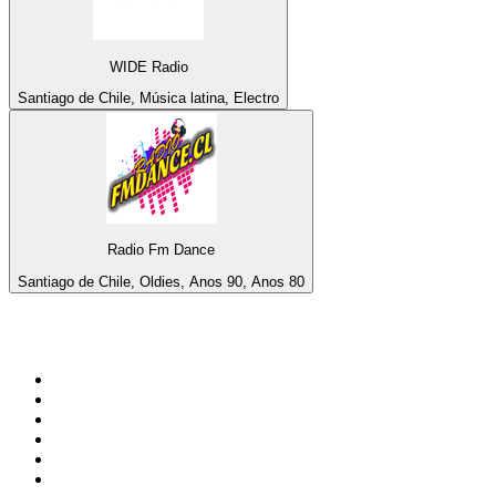
WIDE Radio
Santiago de Chile, Música latina, Electro
Radio Fm Dance
Santiago de Chile, Oldies, Anos 90, Anos 80
Top 100 em
radio.pt
1
.
RFM
2
.
SOFT POP
3
.
Radio Noroc
4
.
1.FM - Chillout Lounge
5
.
Maretimo Lounge Radio
6
.
Perfect Chillout