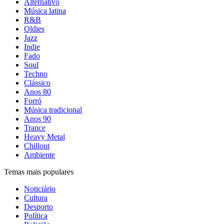
Alternativo
Música latina
R&B
Oldies
Jazz
Indie
Fado
Soul
Techno
Clássico
Anos 80
Forró
Música tradicional
Anos 90
Trance
Heavy Metal
Chillout
Ambiente
Temas mais populares
Noticiário
Cultura
Desporto
Política