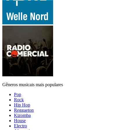
Gêneros musicais mais populares
Pop
Rock
Hip Hop
Reggaeton
Kizomba
House
Electro