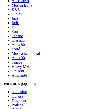
Alternativo
Música latina
R&B
Oldies
Jazz
Indie
Fado
Soul
Techno
Clássico
Anos 80
Forró
Música tradicional
Anos 90
Trance
Heavy Metal
Chillout
Ambiente
Temas mais populares
Noticiário
Cultura
Desporto
Política