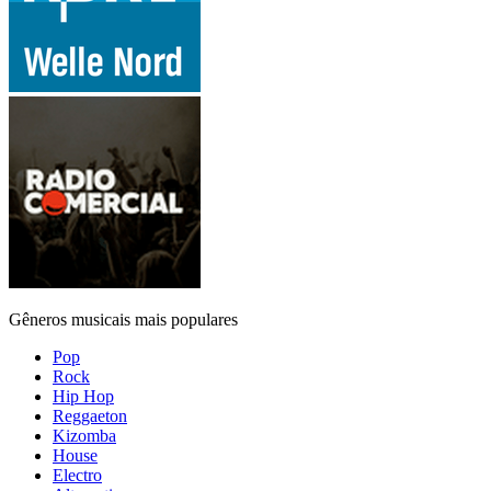
Gêneros musicais mais populares
Pop
Rock
Hip Hop
Reggaeton
Kizomba
House
Electro