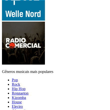
Gêneros musicais mais populares
Pop
Rock
Hip Hop
Reggaeton
Kizomba
House
Electro