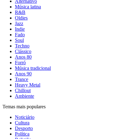
Alternativo
Música latina
R&B
Oldies
Jazz
Indie
Fado
Soul
Techno
Clássico
Anos 80
Forró
Música tradicional
Anos 90
Trance
Heavy Metal
Chillout
Ambiente
Temas mais populares
Noticiário
Cultura
Desporto
Política