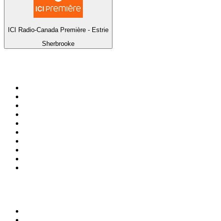
ICI Radio-Canada Première - Estrie
Sherbrooke
Top 100 em
radio.pt
1
.
RFM
2
.
SOFT POP
3
.
Radio Noroc
4
.
1.FM - Chillout Lounge
5
.
Maretimo Lounge Radio
6
.
Perfect Chillout
7
.
MEGA HITS
8
.
NDR 2
9
.
NDR 1 Welle Nord - Region Norderstedt
10
.
Rádio Comercial Emissão FM
Top 100 podcasts em
Portugal
1
.
Renascença - Extremamente Desagradável
2
.
O Homem que Mordeu o Cão