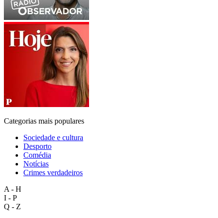
Categorias mais populares
Sociedade e cultura
Desporto
Comédia
Notícias
Crimes verdadeiros
A - H
I - P
Q - Z